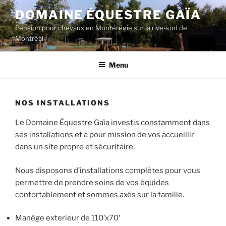
Aller
DOMAINE ÉQUESTRE GAÏA
au
Pension pour chevaux en Montérégie sur la rive-sud de
contenu
Montréal
principal
Menu
NOS INSTALLATIONS
Le Domaine Équestre Gaïa investis constamment dans
ses installations et a pour mission de vos accueillir
dans un site propre et sécuritaire.
Nous disposons d’installations complètes pour vous
permettre de prendre soins de vos équides
confortablement et sommes axés sur la famille.
Manège exterieur de 110’x70′